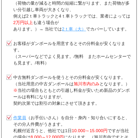
（荷物の量が減ると時間の短縮に繋がります、また荷物が多
い分引越し車両が大きくなり、
例えば2ｔ車トラックと4ｔ車トラックでは、業者によっては
2万円以上
も違う場合が
あります。）→ 当社では
2ｔ車（大）
でカバーしています。
お客様がダンボールを用意するとその分料金が安くなりま
す。
（スーパーなどでよく見ます。/無料 またホームセンターで
も見ます。/有料）
中古無料ダンボールを使うとその分料金が安くなります。
（当社用意の中古ダンボールは
旭川市内のみ
となります。）
※
当社の場合もともとの引越し料金が安いため新品のダンボ
ールは有料になりますが、
契約次第では割引の対象にさせて頂きます。
作業員
（お手伝いさん）を自分・身内・知り合いにすると、
その分人件費がうきます。
札幌付近言うと、他社では1日
10.000～15.000円
ですが当社
の場合は
8.000～12.000円
になります。（旭川市内ですとそ