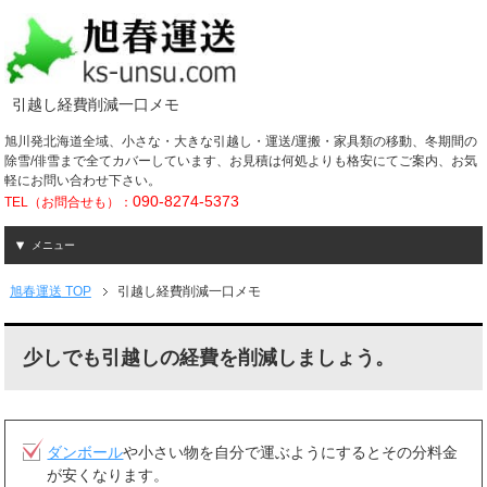
引越し経費削減一口メモ
旭川発北海道全域、小さな・大きな引越し・運送/運搬・家具類の移動、冬期間の
除雪/俳雪まで全てカバーしています、お見積は何処よりも格安にてご案内、お気
軽にお問い合わせ下さい。
090-8274-5373
TEL（お問合せも）：
メニュー
旭春運送
TOP
引越し経費削減一口メモ
少しでも引越しの経費を削減しましょう。
ダンボール
や小さい物を自分で運ぶようにするとその分料金
が安くなります。