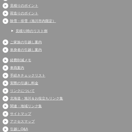
見積りのポイント
荷造りのポイント
除雪・排雪（旭川市内限定）
見積り時のリスト例
ご家族の引越し案内
単身者の引越し案内
経費削減メモ
車両案内
手続きチェックリスト
実際の引越し料金
リンクについて
北海道・旭川＆お役立ちリンク集
関連・地域リンク集
サイトマップ
アクセスマップ
引越しQ&A