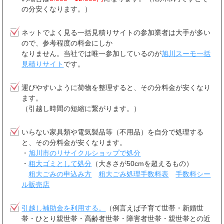
の分安くなります。）
ネットでよく見る一括見積りサイトの参加業者は大手が多い
ので、参考程度の料金にしか
なりません。当社では唯一参加しているのが
旭川スーモ一括
見積りサイト
です。
運びやすいように荷物を整理すると、その分料金が安くなり
ます。
（引越し時間の短縮に繋がります。）
いらない家具類や電気製品等（不用品）を自分で処理する
と、その分料金が安くなります。
・
旭川市のリサイクルショップで処分
・
粗大ゴミとして処分
（大きさが50cmを超えるもの）
粗大ごみの申込み方
粗大ごみ処理手数料表
手数料シー
ル販売店
引越し補助金を利用する。
（例言えば子育て世帯・新婚世
帯・ひとり親世帯・高齢者世帯・障害者世帯・親世帯との近